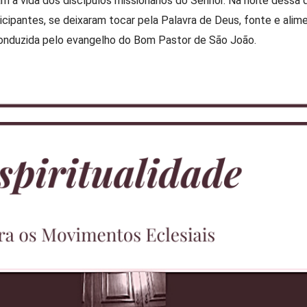
 a vida dos discípulos missionários do Senhor. Na noite dessa q
icipantes, se deixaram tocar pela Palavra de Deus, fonte e alime
i conduzida pelo evangelho do Bom Pastor de São João.