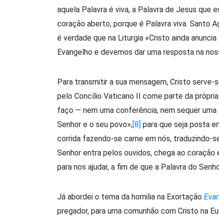
aquela Palavra é viva, a Palavra de Jesus que 
coração aberto, porque é Palavra viva. Santo Ag
é verdade que na Liturgia «Cristo ainda anuncia
Evangelho e devemos dar uma resposta na noss
Para transmitir a sua mensagem, Cristo serve-se
pelo Concílio Vaticano II come parte da própria 
faço — nem uma conferência, nem sequer uma liç
Senhor e o seu povo»,
[8]
para que seja posta em
corrida fazendo-se carne em nós, traduzindo-s
Senhor entra pelos ouvidos, chega ao coração e
para nos ajudar, a fim de que a Palavra do Sen
Já abordei o tema da homilia na Exortação
Evan
pregador, para uma comunhão com Cristo na Euca