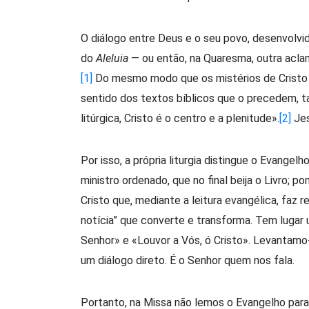
O diálogo entre Deus e o seu povo, desenvolvid
do
Aleluia
— ou então, na Quaresma, outra aclam
[1]
Do mesmo modo que os mistérios de Cristo ilu
sentido dos textos bíblicos que o precedem, 
litúrgica, Cristo é o centro e a plenitude».
[2]
Jes
Por isso, a própria liturgia distingue o Evangel
ministro ordenado, que no final beija o Livro; p
Cristo que, mediante a leitura evangélica, faz r
notícia” que converte e transforma. Tem lugar
Senhor» e «Louvor a Vós, ó Cristo». Levantamo-
um diálogo direto. É o Senhor quem nos fala.
Portanto, na Missa não lemos o Evangelho para