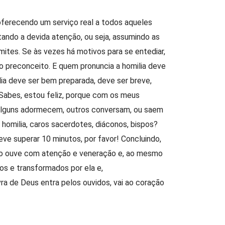
oferecendo um serviço real a todos aqueles
ndo a devida atenção, ou seja, assumindo as
mites. Se às vezes há motivos para se entediar,
é o preconceito. E quem pronuncia a homilia deve
lia deve ser bem preparada, deve ser breve,
 “Sabes, estou feliz, porque com os meus
 alguns adormecem, outros conversam, ou saem
 homilia, caros sacerdotes, diáconos, bispos?
ve superar 10 minutos, por favor! Concluindo,
ue o ouve com atenção e veneração e, ao mesmo
os e transformados por ela e,
a de Deus entra pelos ouvidos, vai ao coração