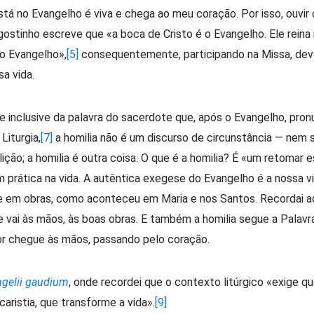
está no Evangelho é viva e chega ao meu coração. Por isso, ouvi
ostinho escreve que «a boca de Cristo é o Evangelho. Ele reina 
 o Evangelho»,
[5]
consequentemente, participando na Missa, dev
a vida.
 inclusive da palavra do sacerdote que, após o Evangelho, pronu
Liturgia,
[7]
a homilia não é um discurso de circunstância — nem
ão; a homilia é outra coisa. O que é a homilia? É «um retomar e
 prática na vida. A autêntica exegese do Evangelho é a nossa vi
e em obras, como aconteceu em Maria e nos Santos. Recordai aqu
 vai às mãos, às boas obras. E também a homilia segue a Palavr
hor chegue às mãos, passando pelo coração.
gelii gaudium
, onde recordei que o contexto litúrgico «exige 
ristia, que transforme a vida».
[9]