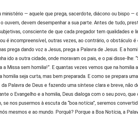
 ministério — aquele que prega, sacerdote, diácono ou bispo — 
o ouvem, devem desempenhar a sua parte. Antes de tudo, presta
subjetivas, consciente de que cada pregador tem qualidades e li
 ou é incompreensível, outras vezes, ao contrário, o obstáculo 
mas prega dando voz a Jesus, prega a Palavra de Jesus. E a homi
ha ido a outra cidade, onde moravam os pais, e o pai disse-lhe:
a a Missa sem homilia!”. E quantas vezes vemos que na homilia
e a homilia seja curta, mas bem preparada. E como se prepara uma
a Palavra de Deus e fazendo uma síntese clara e breve, não de
iante o Evangelho e a homilia, Deus dialoga com o seu povo, q
, se nos pusermos à escuta da “boa notícia”, seremos convertid
ós mesmos e ao mundo. Porquê? Porque a Boa Notícia, a Palavr