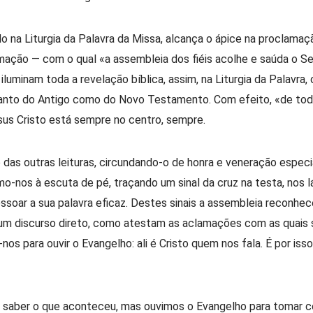
o na Liturgia da Palavra da Missa, alcança o ápice na proclama
ação — com o qual «a assembleia dos fiéis acolhe e saúda o Se
minam toda a revelação bíblica, assim, na Liturgia da Palavra,
tanto do Antigo como do Novo Testamento. Com efeito, «de toda
us Cristo está sempre no centro, sempre.
ho das outras leituras, circundando-o de honra e veneração especi
omo-nos à escuta de pé, traçando um sinal da cruz na testa, nos l
essoar a sua palavra eficaz. Destes sinais a assembleia reconhece
 um discurso direto, como atestam as aclamações com as quais s
nos para ouvir o Evangelho: ali é Cristo quem nos fala. É por is
 saber o que aconteceu, mas ouvimos o Evangelho para tomar co